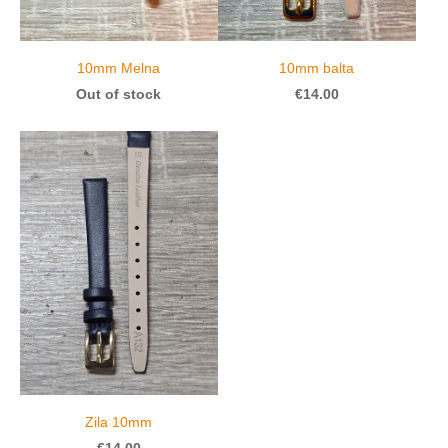
10mm Melna
10mm balta
Out of stock
€14.00
Zila 10mm