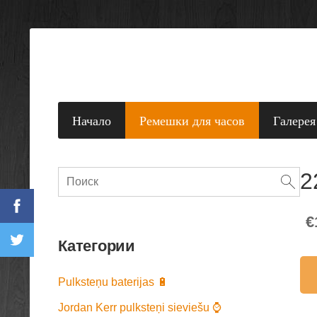
Начало
Ремешки для часов
Галерея
2
€
Категории
Pulksteņu baterijas 🔋
Jordan Kerr pulksteņi sieviešu ⌚