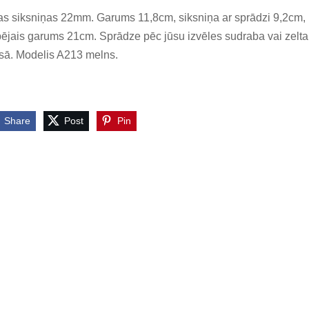
s siksniņas 22mm. Garums 11,8cm, siksniņa ar sprādzi 9,2cm,
ējais garums 21cm. Sprādze pēc jūsu izvēles sudraba vai zelta
sā. Modelis A213 melns.
Share
Post
Pin