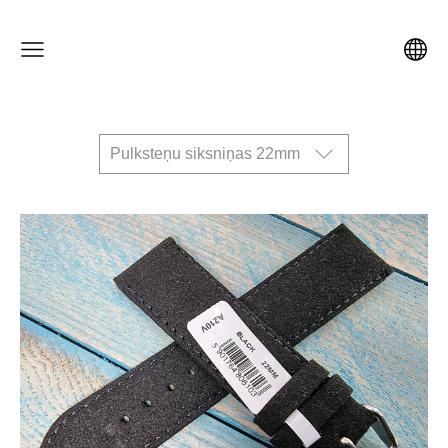
Pulksteņu siksniņas 22mm