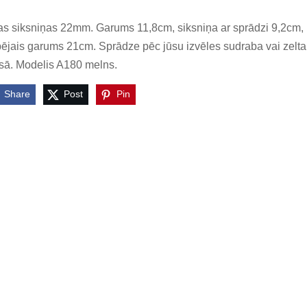
s siksniņas 22mm. Garums 11,8cm, siksniņa ar sprādzi 9,2cm,
ējais garums 21cm. Sprādze pēc jūsu izvēles sudraba vai zelta
sā. Modelis A180 melns.
Share
Post
Pin