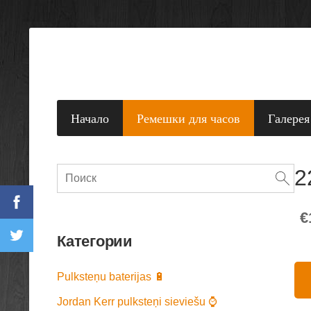
Начало
Ремешки для часов
Галерея
2
€
Категории
Pulksteņu baterijas 🔋
Jordan Kerr pulksteņi sieviešu ⌚