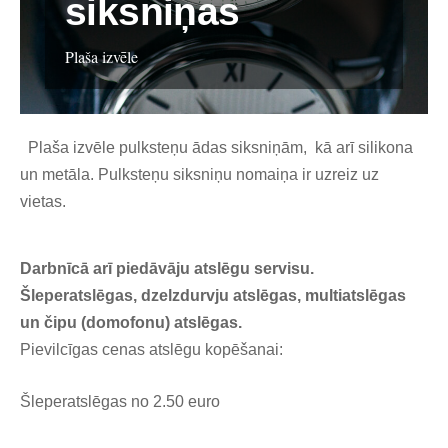
siksniņas
Plaša izvēle
Plaša izvēle pulksteņu ādas siksniņām, kā arī silikona
un metāla. Pulksteņu siksniņu nomaiņa ir uzreiz uz
vietas.
Darbnīcā arī piedāvāju atslēgu servisu.
Šleperatslēgas, dzelzdurvju atslēgas, multiatslēgas
un čipu (domofonu) atslēgas.
Pievilcīgas cenas atslēgu kopēšanai:
Šleperatslēgas no 2.50 euro