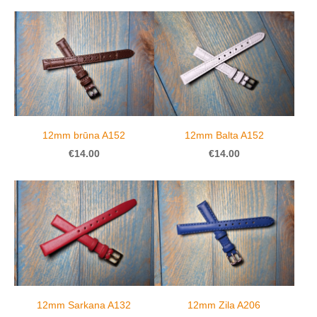
12mm brūna A152
12mm Balta A152
€14.00
€14.00
12mm Sarkana A132
12mm Zila A206