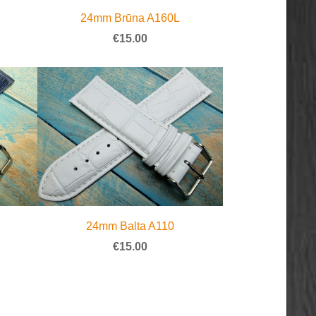
24mm Brūna A160L
€15.00
24mm Balta A110
€15.00