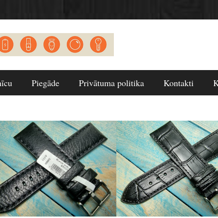
nīcu
Piegāde
Privātuma politika
Kontakti
K