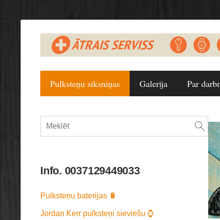
Pulksteņu siksniņas
Galerija
Par darb
Info. 0037129449033
Pulksteņu baterijas 🔋
Jordan Kerr pulksteņi sieviešu ⌚