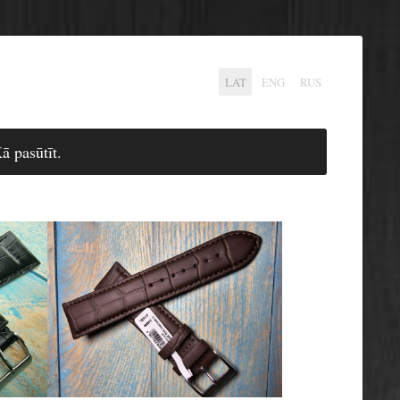
LAT
ENG
RUS
ā pasūtīt.