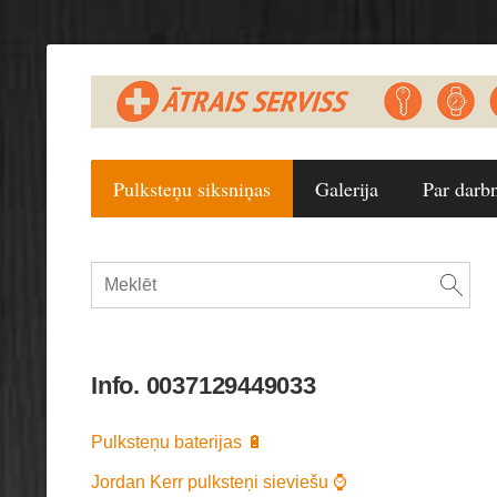
Pulksteņu siksniņas
Galerija
Par darb
Info. 0037129449033
Pulksteņu baterijas 🔋
Jordan Kerr pulksteņi sieviešu ⌚