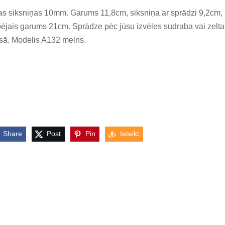
s siksniņas 10mm. Garums 11,8cm, siksniņa ar sprādzi 9,2cm,
ējais garums 21cm. Sprādze pēc jūsu izvēles sudraba vai zelta
sā. Modelis A132 melns.
Share
Post
Pin
Ieteikt