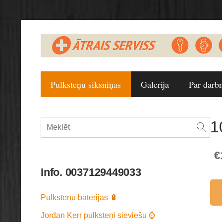
Pulksteņu siksniņas
Galerija
Par darb
1
€
Info. 0037129449033
Pulksteņu baterijas 🔋
Jordan Kerr pulksteņi sieviešu ⌚