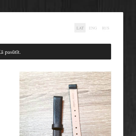
LAT
ENG
RUS
ā pasūtīt.