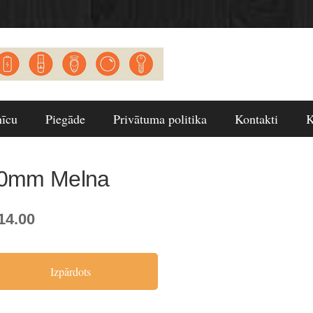
nīcu
Piegāde
Privātuma politika
Kontakti
K
0mm Melna
14.00
Izpārdots