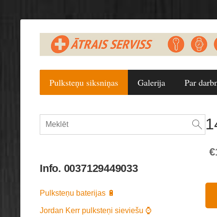
Pulksteņu siksniņas
Galerija
Par darb
1
€
Info. 0037129449033
Pulksteņu baterijas 🔋
Jordan Kerr pulksteņi sieviešu ⌚