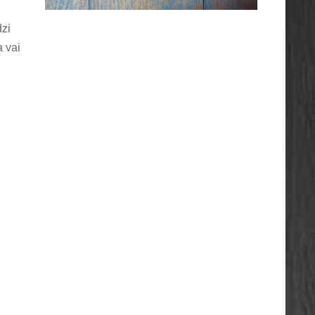
dzi
 vai