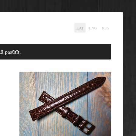
LAT
ENG
RUS
ā pasūtīt.