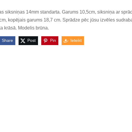
s siksniņas 14mm standarta. Garums 10,5cm, siksniņa ar sprā
cm, kopējais garums 18,7 cm. Sprādze pēc jūsu izvēles sudraba
ta krāsā. Modelis brūna.
Share
Post
Pin
Ieteikt