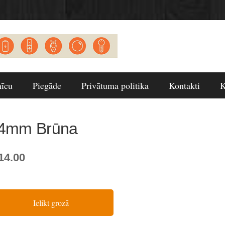
nīcu
Piegāde
Privātuma politika
Kontakti
K
4mm Brūna
14.00
Ielikt grozā