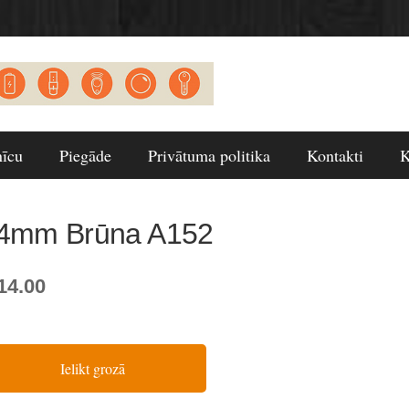
nīcu
Piegāde
Privātuma politika
Kontakti
K
4mm Brūna A152
14.00
Ielikt grozā