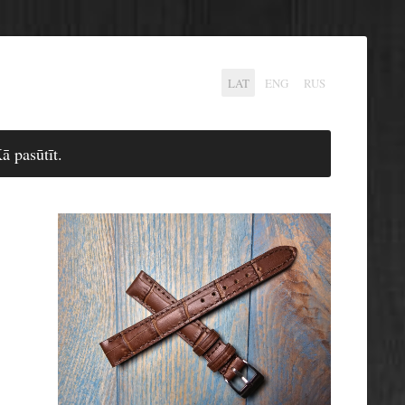
LAT
ENG
RUS
ā pasūtīt.