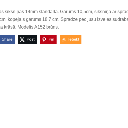
s siksniņas 14mm standarta. Garums 10,5cm, siksniņa ar sprā
cm, kopējais garums 18,7 cm. Sprādze pēc jūsu izvēles sudraba
ta krāsā. Modelis A152 brūns.
Share
Post
Pin
Ieteikt