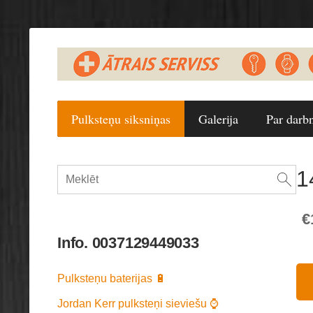
Pulksteņu siksniņas
Galerija
Par darb
1
€
Info. 0037129449033
Pulksteņu baterijas 🔋
Jordan Kerr pulksteņi sieviešu ⌚