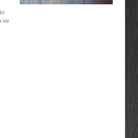
dzi
 vai