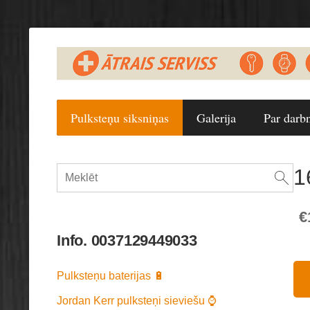
Pulksteņu siksniņas
Galerija
Par darb
1
€
Info. 0037129449033
Pulksteņu baterijas 🔋
Jordan Kerr pulksteņi sieviešu ⌚