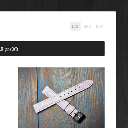
LAT
ENG
RUS
ā pasūtīt.