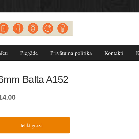
nīcu
Piegāde
Privātuma politika
Kontakti
K
6mm Balta A152
14.00
Ielikt grozā