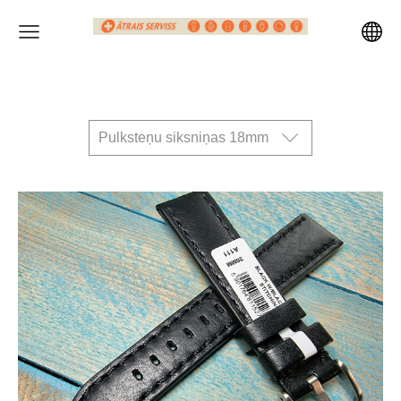
Pulksteņu siksniņas 18mm