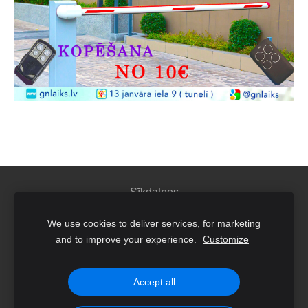
Sīkdatnes
We use cookies to deliver services, for marketing
IK"GN Laiks"
and to improve your experience.
Customize
Juridiskā adrese: Latgales iela 260 K4-9, Rīga
Reģ.Nr.40002182587
Accept all