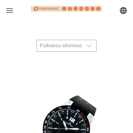
Pulksteņu siksniņas