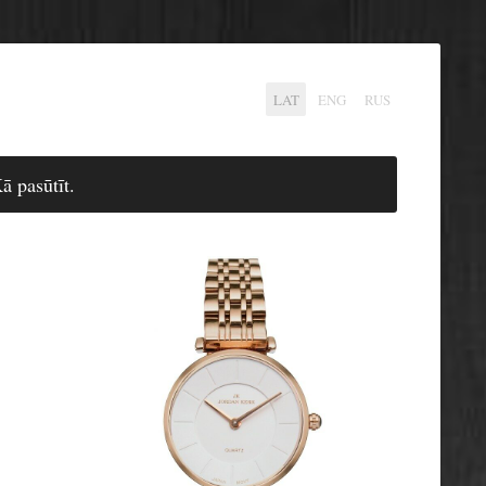
LAT
ENG
RUS
ā pasūtīt.