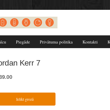
nīcu
Piegāde
Privātuma politika
Kontakti
K
ordan Kerr 7
39.00
Ielikt grozā