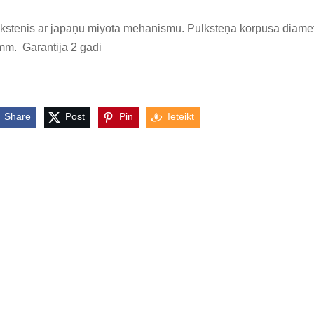
kstenis ar japāņu miyota mehānismu. Pulksteņa korpusa diame
m. Garantija 2 gadi
Share
Post
Pin
Ieteikt