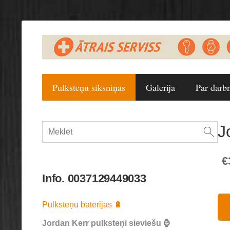
Pulksteņu siksniņas
Galerija
Par darb
J
€
Info. 0037129449033
Pulksteņu baterijas 🔋
Jordan Kerr pulksteņi sieviešu ⌚