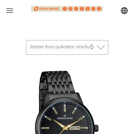
Jordan Kerr pulksteņi vīriešu⌚