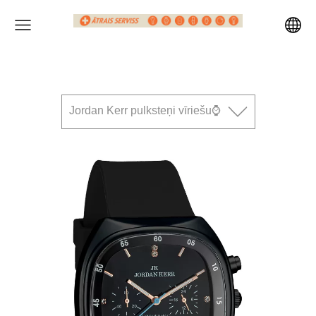
Jordan Kerr pulksteņi vīriešu⌚