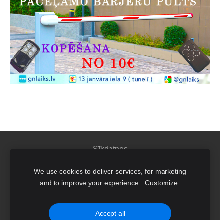
Sīkdatnes
We use cookies to deliver services, for marketing
IK"GN Laiks"
and to improve your experience.
Customize
Juridiskā adrese: Latgales iela 260 K4-9, Rīga
Reģ.Nr.40002182587
Accept all